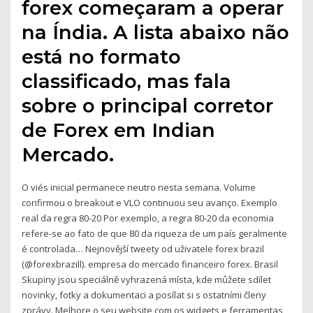
forex começaram a operar
na Índia. A lista abaixo não
está no formato
classificado, mas fala
sobre o principal corretor
de Forex em Indian
Mercado.
O viés inicial permanece neutro nesta semana. Volume
confirmou o breakout e VLO continuou seu avanço. Exemplo
real da regra 80-20 Por exemplo, a regra 80-20 da economia
refere-se ao fato de que 80 da riqueza de um país geralmente
é controlada… Nejnovější tweety od uživatele forex brazil
(@forexbrazill). empresa do mercado financeiro forex. Brasil
Skupiny jsou speciálně vyhrazená místa, kde můžete sdílet
novinky, fotky a dokumentaci a posílat si s ostatními členy
zprávy. Melhore o seu website com os widgets e ferramentas